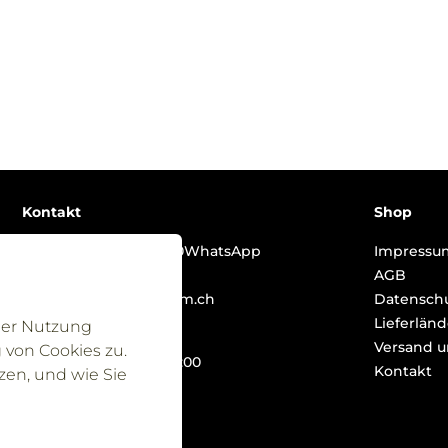
Kontakt
Shop
Telefon
+41 41 513 01 90
WhatsApp
Impressu
+41 41 513 01 90
AGB
E-Mail
info@bodenform.ch
Datenschu
Lieferlän
 der Nutzung
Montag - Freitag
Versand 
von Cookies zu.
08:00 - 12:00 | 13:00 - 17:00
Kontakt
zen, und wie Sie