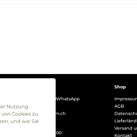
Kontakt
Shop
Telefon
+41 41 513 01 90
WhatsApp
Impressu
+41 41 513 01 90
AGB
 der Nutzung
E-Mail
info@bodenform.ch
Datenschu
von Cookies zu.
Lieferlän
zen, und wie Sie
Montag - Freitag
Versand 
08:00 - 12:00 | 13:00 - 17:00
Kontakt